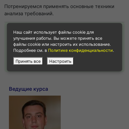
Потренируемся применять основные техники
анализа требований.
Набора пока нет
Наш сайт использует файлы cookie для
На этот курс в настоящее время нет набора.
улучшения работы. Вы можете принять все
Если курс вас заинтересовал, и вы хотите
файлы cookie или настроить их использование.
узнать наши планы по его проведению,
Подробнее см. в
Политике конфиденциальности
.
свяжитесь с нами по этому адресу:
Принять все
Настроить
payments@webursitet.ru
Ведущие курса