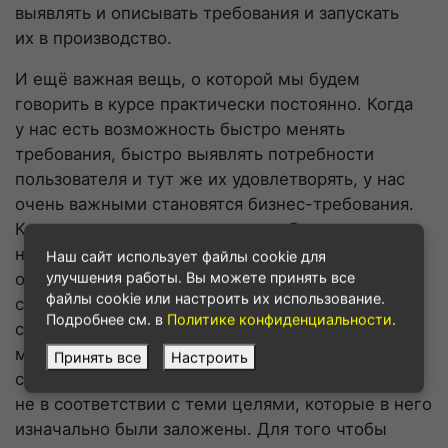
выявлять и описывать требования и запускать
их в производство.
И ещё важная вещь, о которой мы будем
говорить в курсе практически постоянно. Когда
у нас есть возможность быстро менять
требования, быстро выявлять потребности
пользователя и тут же их удовлетворять, у нас
очень важными становятся
бизнес-требования
.
Когда мы
что-то
постоянно дорабатываем
на нашем сайте или сервисе, очень легко
Наш сайт использует файлы cookie для
улучшения работы. Вы можете принять все
отклониться от намеченного курса и утратить
файлы cookie или настроить их использование.
свою концепцию. Это часто происходит
Подробнее см. в
Политике конфиденциальности
.
с
интернет-продуктами
: когда концепция
меняется неожиданно даже для тех, кто его
Принять все
Настроить
создавал, и продукт начинает работать
не в соответствии с теми целями, которые в него
изначально были заложены. Для того чтобы